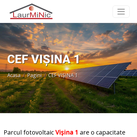
CEF VIȘINA 1
Acasa
Pagini
CEF VIȘINA 1
Parcul fotovoltaic
Vișina 1
are o capacitate