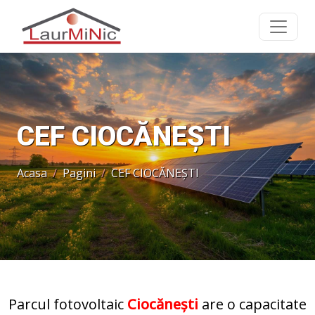
CEF CIOCĂNEȘTI
Acasa
Pagini
CEF CIOCĂNEȘTI
Parcul fotovoltaic
Ciocănești
are o capacitate