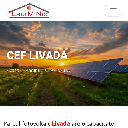
CEF LIVADA
Acasa
Pagini
CEF LIVADA
Parcul fotovoltaic
Livada
are o capacitate