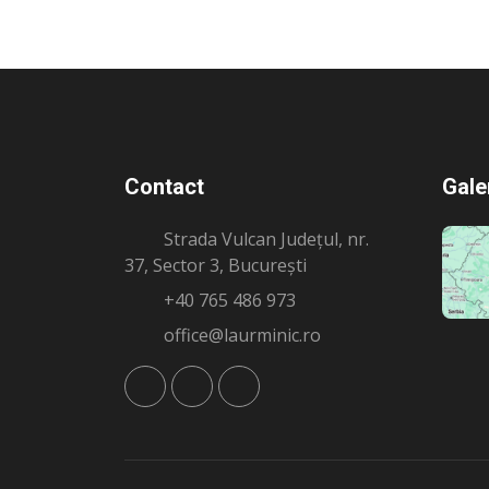
Contact
Gale
Strada Vulcan Județul, nr.
37, Sector 3, București
+40 765 486 973
office@laurminic.ro