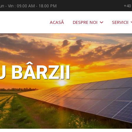
un - Vin : 09.00 AM - 18.00 PM
+40
ACASĂ
DESPRE NOI
SERVICII
U BÂRZII