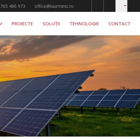
 765 486 973
office@laurminic.ro
PROIECTE
SOLUȚII
TEHNOLOGIE
CONTACT