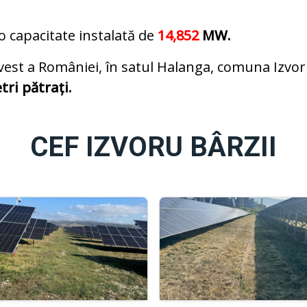
o capacitate instalată de
14,852
MW.
-vest a României, în satul Halanga, comuna Izvoru
ri pătrați.
CEF IZVORU BÂRZII